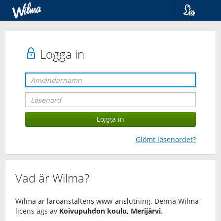
Språk
Suomi
Svenska
Logga in
English
Glömt lösenordet?
Vad är Wilma?
Wilma är läroanstaltens www-anslutning. Denna Wilma-
licens ägs av
Koivupuhdon koulu, Merijärvi
.