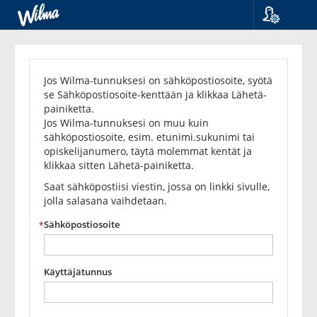
Kieli
Unohditko
Suomi
Svenska
salasanasi?
Jos Wilma-tunnuksesi on sähköpostiosoite, syötä
English
se Sähköpostiosoite-kenttään ja klikkaa Lähetä-
painiketta.
Jos Wilma-tunnuksesi on muu kuin
sähköpostiosoite, esim. etunimi.sukunimi tai
opiskelijanumero, täytä molemmat kentät ja
klikkaa sitten Lähetä-painiketta.
Saat sähköpostiisi viestin, jossa on linkki sivulle,
jolla salasana vaihdetaan.
Sähköpostiosoite
Käyttäjätunnus